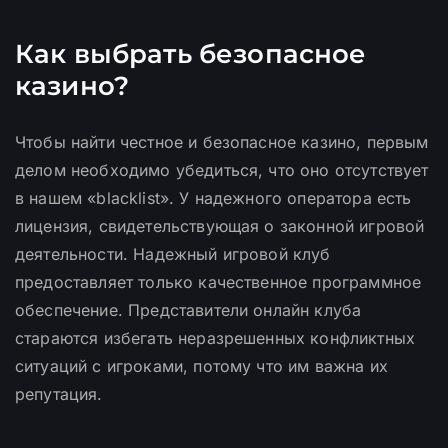
Как выбрать безопасное
казино?
Чтобы найти честное и безопасное казино, первым
делом необходимо убедиться, что оно отсутствует
в нашем «blacklist». У надежного оператора есть
лицензия, свидетельствующая о законной игровой
деятельности. Надежный игровой клуб
предоставляет только качественное программное
обеспечение. Представители онлайн клуба
стараются избегать неразрешенных конфликтных
ситуаций с игроками, потому что им важна их
репутация.