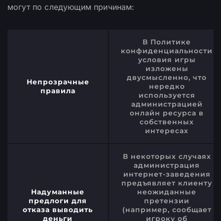
могут по следующим причинам:
программы лояльности
В Политике
конфиденциальности
условия игры
изложены
двусмысленно, что
Непрозрачные
нередко
правила
используется
администрацией
онлайн ресурса в
собственных
интересах
В некоторых случаях
администрация
интернет-заведения
предъявляет клиенту
Надуманные
неожиданные
предлоги для
претензии
отказа выводить
(например, сообщает
деньги
игроку об