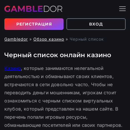
РЕГИСТРАЦИЯ
ВХОД
Gambledor
»
Обзор казино
»
Черный список
Черный список онлайн казино
Казино
, которые занимаются нелегальной
деятельностью и обманывают своих клиентов,
встречаются в сети довольно часто. Чтобы не
переводить деньги мошенникам, игрокам стоит
ознакомиться с черным списком виртуальных
клубов, который представлен на нашем сайте. В
перечень попали игровые ресурсы,
обманывающие посетителей или своих партнеров.