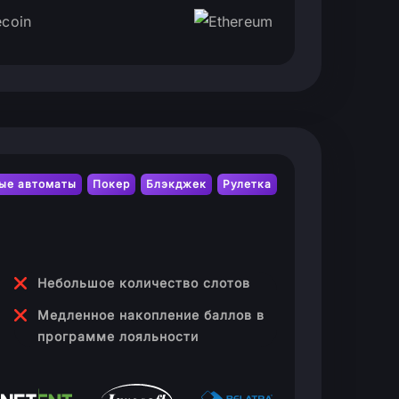
ые автоматы
Покер
Блэкджек
Рулетка
Небольшое количество слотов
Медленное накопление баллов в
программе лояльности