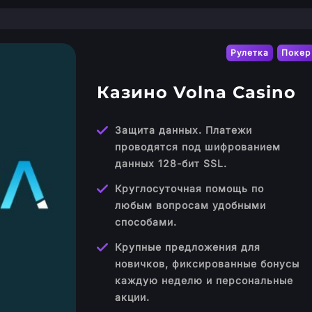
Рулетка
Покер
Казино Volna Casino
Защита данных. Платежи
проводятся под шифрованием
данных 128-бит SSL.
Круглосуточная помощь по
любым вопросам удобными
способами.
Крупные предложения для
новичков, фиксированные бонусы
каждую неделю и персональные
акции.