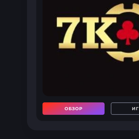
ОБЗОР
ИГ