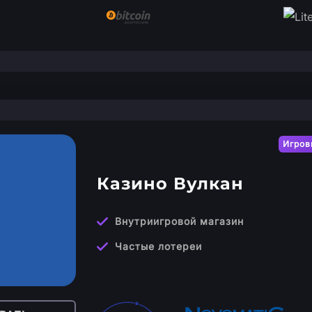
Игров
Казино Вулкан
Внутриигровой магазин
Частые лотереи