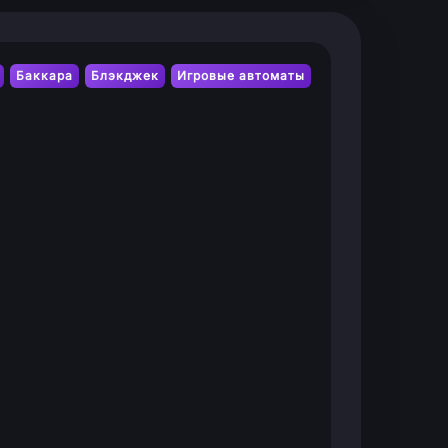
Баккара
Блэкджек
Игровые автоматы