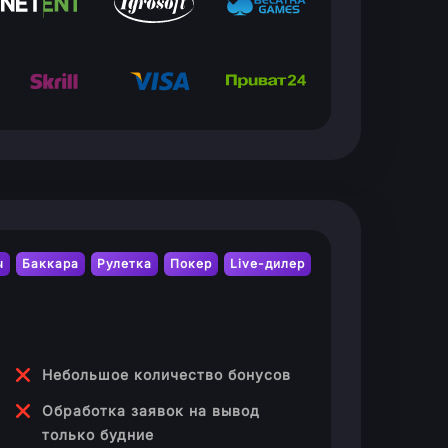
ы
Баккара
Рулетка
Покер
Live-дилер
Небольшое количество бонусов
Обработка заявок на вывод
только будние