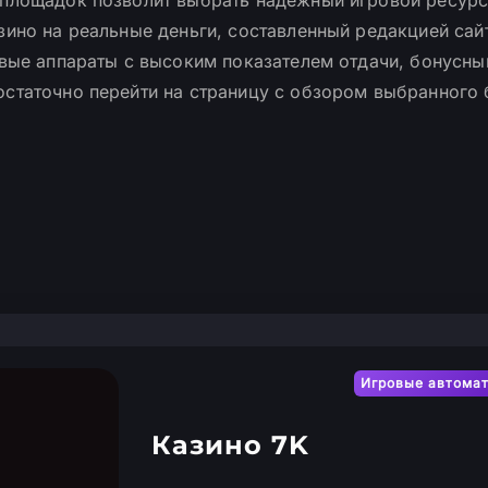
 площадок позволит выбрать надежный игровой ресурс
зино на реальные деньги, составленный редакцией сай
овые аппараты с высоким показателем отдачи, бонусн
статочно перейти на страницу с обзором выбранного 
Игровые автома
Казино 7K