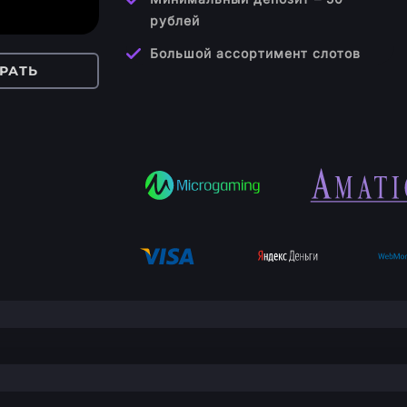
рублей
Большой ассортимент слотов
РАТЬ