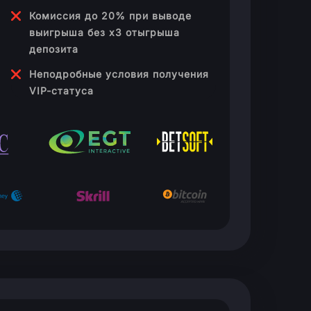
Комиссия до 20% при выводе
выигрыша без х3 отыгрыша
депозита
Неподробные условия получения
VIP-статуса