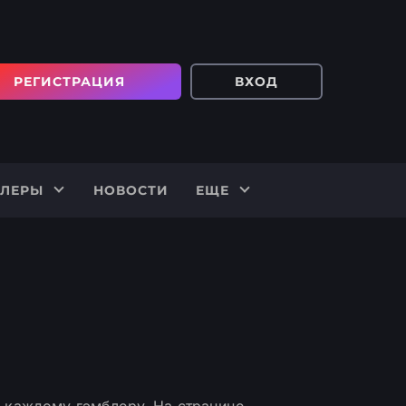
РЕГИСТРАЦИЯ
ВХОД
ИЛЕРЫ
НОВОСТИ
ЕЩЕ