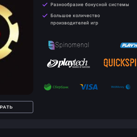
Разнообразие бонусной системы
Большое количество
производителей игр
РАТЬ