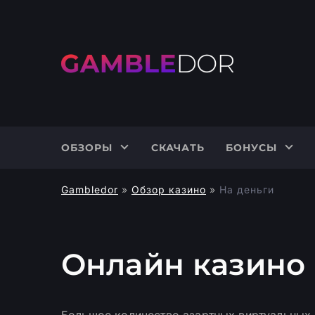
ОБЗОРЫ
СКАЧАТЬ
БОНУСЫ
Gambledor
»
Обзор казино
»
На деньги
Онлайн казино 